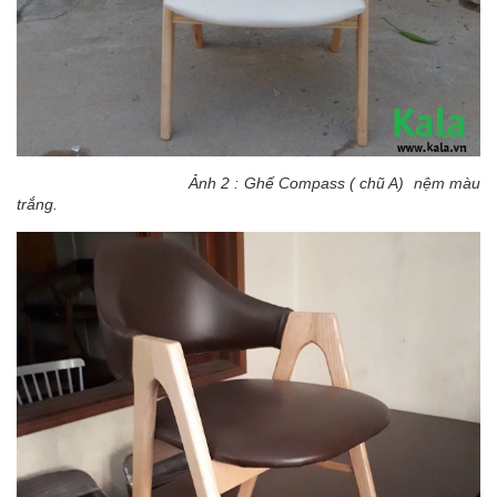
Ảnh 2 : Ghế Compass ( chũ A) nệm màu
trắng.