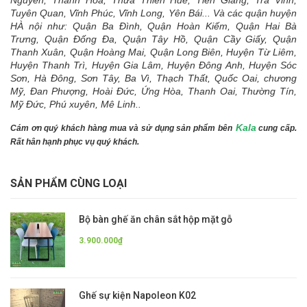
Tuyên Quan, Vĩnh Phúc, Vĩnh Long, Yên Bái... Và các quận huyện
HÀ nội như: Quận Ba Đình, Quận Hoàn Kiếm, Quận Hai Bà
Trưng, Quận Đống Đa, Quận Tây Hồ, Quận Cầy Giấy, Quận
Thanh Xuân, Quận Hoàng Mai, Quận Long Biên, Huyện Từ Liêm,
Huyện Thanh Trì, Huyện Gia Lâm, Huyện Đông Anh, Huyện Sóc
Sơn, Hà Đông, Sơn Tây, Ba Vì, Thạch Thất, Quốc Oai, chương
Mỹ, Đan Phượng, Hoài Đức, Ứng Hòa, Thanh Oai, Thường Tín,
Mỹ Đức, Phú xuyên, Mê Linh..
Kala
Cám ơn quý khách hàng mua và sử dụng sản phẩm bên
cung cấp.
Rất hân hạnh phục vụ quý khách.
SẢN PHẨM CÙNG LOẠI
Bộ bàn ghế ăn chân sắt hộp mặt gỗ
3.900.000₫
Ghế sự kiện Napoleon K02