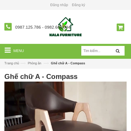
Đăng nhập
Đăng ký
0987.125.786
-
0982.668.994
MENU
—›
—›
Trang chủ
Phòng ăn
Ghế chữ A - Compass
Ghế chữ A - Compass