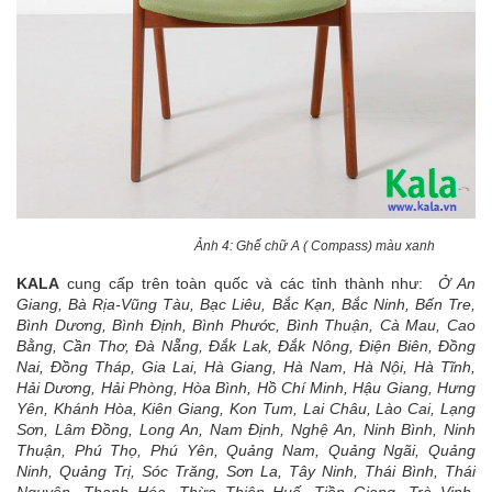
Ảnh 4: Ghế chữ A ( Compass) màu xanh
KALA
cung cấp trên toàn quốc và các tỉnh thành như:
Ở An
Giang, Bà Rịa-Vũng Tàu, Bạc Liêu, Bắc Kạn, Bắc Ninh, Bến Tre,
Bình Dương, Bình Định, Bình Phước, Bình Thuận, Cà Mau, Cao
Bằng, Cần Thơ, Đà Nẵng, Đắk Lak, Đắk Nông, Điện Biên, Đồng
Nai, Đồng Tháp, Gia Lai, Hà Giang, Hà Nam, Hà Nội, Hà Tĩnh,
Hải Dương, Hải Phòng, Hòa Bình, Hồ Chí Minh, Hậu Giang, Hưng
Yên, Khánh Hòa, Kiên Giang, Kon Tum, Lai Châu, Lào Cai, Lạng
Sơn, Lâm Đồng, Long An, Nam Định, Nghệ An, Ninh Bình, Ninh
Thuận, Phú Thọ, Phú Yên, Quảng Nam, Quảng Ngãi, Quảng
Ninh, Quảng Trị, Sóc Trăng, Sơn La, Tây Ninh, Thái Bình, Thái
Nguyên, Thanh Hóa, Thừa Thiên Huế, Tiền Giang, Trà Vinh,