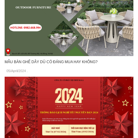
MẪU BÀN GHẾ DÂY DÙ CÓ ĐÁNG MUA HAY KHÔNG?
05/April/2024
.