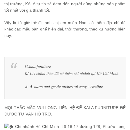
thị trường, KALA tự tin sẽ đem đến người dùng những sản phẩm
tốt nhất với giá thành tốt.
Vậy là từ giờ trở đi, anh chị em miền Nam có thêm địa chỉ để
khảo các mẫu bàn ghế hiện đại, thời thượng, theo xu hướng hiện
nay.
@kala.furniture
KALA chính thức đã có thêm chi nhánh tại Hồ Chí Minh
♬ A warm and gentle orchestral song - Azuline
MỌI THẮC MẮC VUI LÒNG LIÊN HỆ ĐẾ KALA FURNITURE ĐỂ
ĐƯỢC TƯ VẤN HỖ TRỢ.
Chi nhánh Hồ Chí Minh: Lô 16-17 đường 128, Phước Long