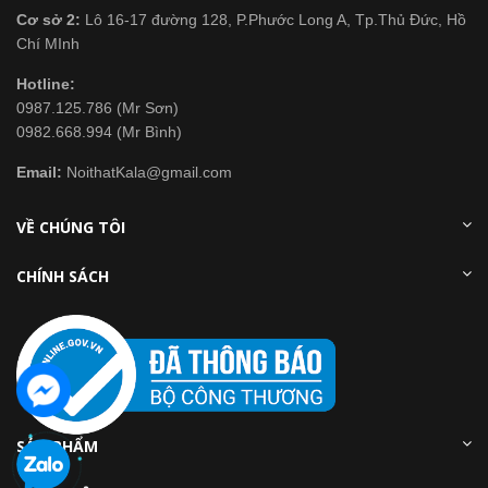
Cơ sở 2:
Lô 16-17 đường 128, P.Phước Long A, Tp.Thủ Đức, Hồ
Chí MInh
Hotline:
0987.125.786 (Mr Sơn)
0982.668.994 (Mr Bình)
Email:
NoithatKala@gmail.com
VỀ CHÚNG TÔI
CHÍNH SÁCH
SẢN PHẨM