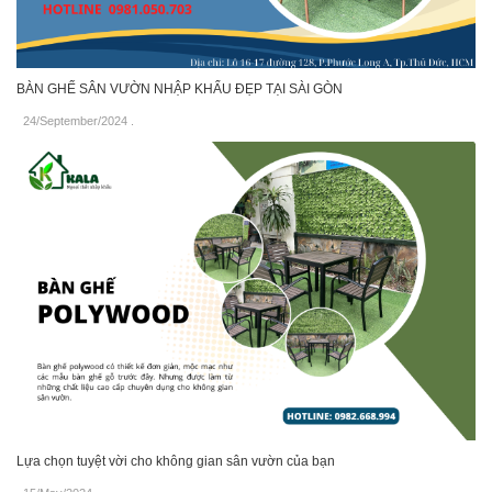
BÀN GHẾ SÂN VƯỜN NHẬP KHẨU ĐẸP TẠI SÀI GÒN
24/September/2024
.
Lựa chọn tuyệt vời cho không gian sân vườn của bạn