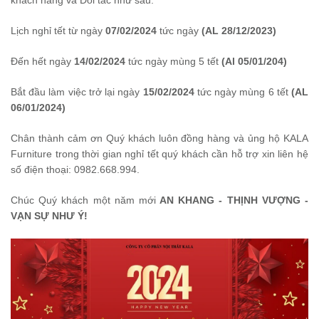
khách hàng và Đối tác như sau:
Lịch nghỉ tết từ ngày
07/02/2024
tức ngày
(AL 28/12/2023)
Đến hết ngày
14/02/2024
tức ngày mùng 5 tết
(Al 05/01/204)
Bắt đầu làm việc trở lại ngày
15/02/2024
tức ngày mùng 6 tết
(AL
06/01/2024)
Chân thành cảm ơn Quý khách luôn đồng hàng và ủng hộ KALA
Furniture trong thời gian nghỉ tết quý khách cần hỗ trợ xin liên hệ
số điện thoại: 0982.668.994.
Chúc Quý khách một năm mới
AN KHANG - THỊNH VƯỢNG -
VẠN SỰ NHƯ Ý!