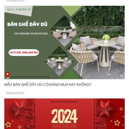
15/May/2024
.
MẪU BÀN GHẾ DÂY DÙ CÓ ĐÁNG MUA HAY KHÔNG?
05/April/2024
.