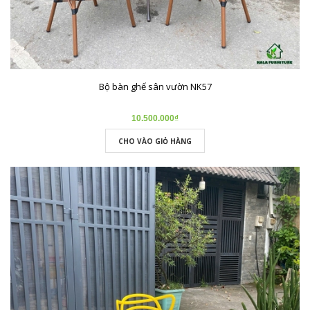
Bộ bàn ghế sân vườn NK57
10.500.000₫
CHO VÀO GIỎ HÀNG