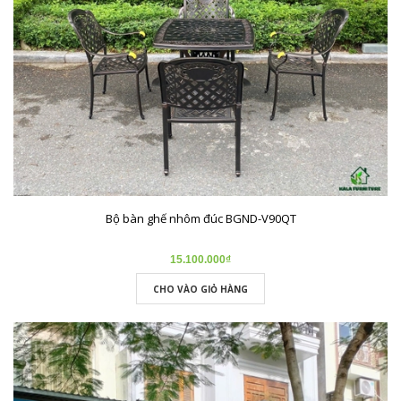
Bộ bàn ghế nhôm đúc BGND-V90QT
15.100.000₫
CHO VÀO GIỎ HÀNG