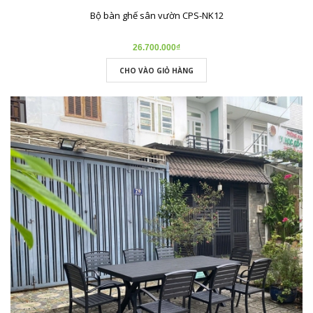
Bộ bàn ghế sân vườn CPS-NK12
26.700.000₫
CHO VÀO GIỎ HÀNG