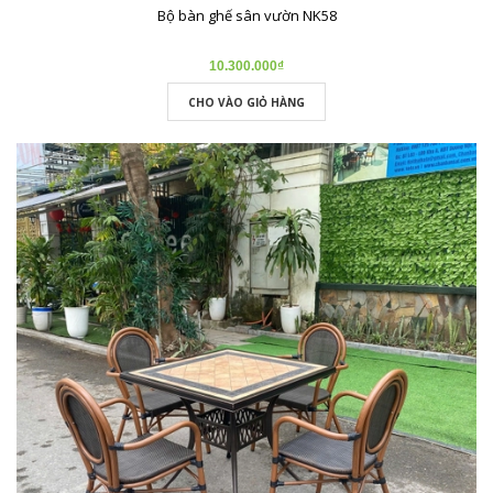
Bộ bàn ghế sân vườn NK58
10.300.000₫
CHO VÀO GIỎ HÀNG