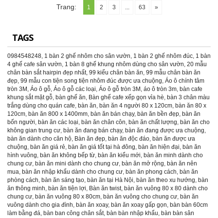
Trang:
1
2
3
...
63
»
TAGS
0984548248
,
1 bàn 2 ghế nhôm cho sân vườn
,
1 bàn 2 ghế nhôm đúc
,
1 bàn
4 ghế cafe sân vườn
,
1 bàn 8 ghế khung nhôm dùng cho sân vườn
,
20 mẫu
chân bàn sắt hairpin đẹp nhất
,
99 kiểu chân bàn ăn
,
99 mẫu chân bàn ăn
đẹp
,
99 mẫu con tiện song tiện nhôm đúc được ưa chuộng
,
Áo ô chính tâm
tròn 3M
,
Áo ô gỗ
,
Áo ô gỗ các loại
,
Áo ô gỗ tròn 3M
,
áo ô tròn 3m
,
bàn cafe
khung sắt mặt gỗ
,
bàn ghế ăn
,
Bàn ghế cafe xếp gọn vỉa hè
,
bàn 3 chân màu
trắng dùng cho quán cafe
,
bàn ăn
,
bàn ăn 4 người 80 x 120cm
,
bàn ăn 80 x
120cm
,
bàn ăn 800 x 1400mm
,
bàn ăn bán chạy
,
bàn ăn bền đẹp
,
bàn ăn
bốn người
,
bàn ăn các loại
,
bàn ăn chân côn
,
bàn ăn chất lượng
,
bàn ăn cho
không gian trung cư
,
bàn ăn đang bán chạy
,
bàn ăn đang được ưa chuộng
,
bàn ăn dành cho căn hộ
,
Bàn ăn đẹp
,
bàn ăn độc đáo
,
bàn ăn được ưa
chuộng
,
bàn ăn giá rẻ
,
bàn ăn giá tốt tại hà đông
,
bàn ăn hiện đại
,
bàn ăn
hình vuông
,
bàn ăn không bếp từ
,
bàn ăn kiểu mới
,
bàn ăn minh dành cho
chung cư
,
bàn ăn mini dành cho chung cư
,
bàn ăn mở rộng
,
bàn ăn nên
mua
,
bàn ăn nhập khẩu dành cho chung cư
,
bàn ăn phong cách
,
bàn ăn
phòng cách
,
bàn ăn sáng tạo
,
bàn ăn tại Hà Nội
,
bàn ăn theo xu hướng
,
bàn
ăn thông minh
,
bàn ăn tiện lợi
,
Bàn ăn twist
,
bàn ăn vuông 80 x 80 dành cho
chung cư
,
bàn ăn vuông 80 x 80cm
,
bàn ăn vuông cho chung cư
,
bàn ăn
vuông dành cho gia đình
,
bàn ăn xoay
,
bàn ăn xoay gấp gọn
,
bàn bàn 60cm
làm bằng đá
,
bàn ban công chân sắt
,
bàn bàn nhập khẩu
,
bàn bàn sân