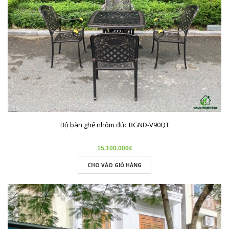
Bộ bàn ghế nhôm đúc BGND-V90QT
15.100.000₫
CHO VÀO GIỎ HÀNG