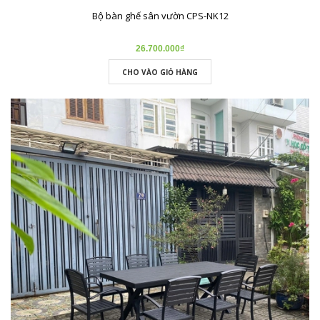
Bộ bàn ghế sân vườn CPS-NK12
26.700.000₫
CHO VÀO GIỎ HÀNG