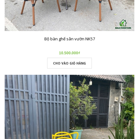
Bộ bàn ghế sân vườn NK57
10.500.000₫
CHO VÀO GIỎ HÀNG