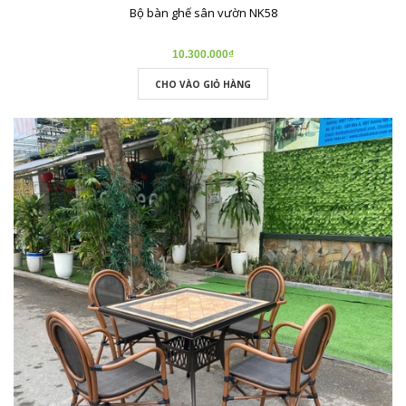
Bộ bàn ghế sân vườn NK58
10.300.000₫
CHO VÀO GIỎ HÀNG