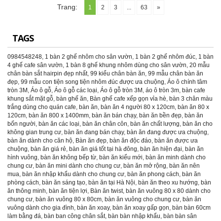
Trang:
1
2
3
...
63
»
TAGS
0984548248
,
1 bàn 2 ghế nhôm cho sân vườn
,
1 bàn 2 ghế nhôm đúc
,
1 bàn
4 ghế cafe sân vườn
,
1 bàn 8 ghế khung nhôm dùng cho sân vườn
,
20 mẫu
chân bàn sắt hairpin đẹp nhất
,
99 kiểu chân bàn ăn
,
99 mẫu chân bàn ăn
đẹp
,
99 mẫu con tiện song tiện nhôm đúc được ưa chuộng
,
Áo ô chính tâm
tròn 3M
,
Áo ô gỗ
,
Áo ô gỗ các loại
,
Áo ô gỗ tròn 3M
,
áo ô tròn 3m
,
bàn cafe
khung sắt mặt gỗ
,
bàn ghế ăn
,
Bàn ghế cafe xếp gọn vỉa hè
,
bàn 3 chân màu
trắng dùng cho quán cafe
,
bàn ăn
,
bàn ăn 4 người 80 x 120cm
,
bàn ăn 80 x
120cm
,
bàn ăn 800 x 1400mm
,
bàn ăn bán chạy
,
bàn ăn bền đẹp
,
bàn ăn
bốn người
,
bàn ăn các loại
,
bàn ăn chân côn
,
bàn ăn chất lượng
,
bàn ăn cho
không gian trung cư
,
bàn ăn đang bán chạy
,
bàn ăn đang được ưa chuộng
,
bàn ăn dành cho căn hộ
,
Bàn ăn đẹp
,
bàn ăn độc đáo
,
bàn ăn được ưa
chuộng
,
bàn ăn giá rẻ
,
bàn ăn giá tốt tại hà đông
,
bàn ăn hiện đại
,
bàn ăn
hình vuông
,
bàn ăn không bếp từ
,
bàn ăn kiểu mới
,
bàn ăn minh dành cho
chung cư
,
bàn ăn mini dành cho chung cư
,
bàn ăn mở rộng
,
bàn ăn nên
mua
,
bàn ăn nhập khẩu dành cho chung cư
,
bàn ăn phong cách
,
bàn ăn
phòng cách
,
bàn ăn sáng tạo
,
bàn ăn tại Hà Nội
,
bàn ăn theo xu hướng
,
bàn
ăn thông minh
,
bàn ăn tiện lợi
,
Bàn ăn twist
,
bàn ăn vuông 80 x 80 dành cho
chung cư
,
bàn ăn vuông 80 x 80cm
,
bàn ăn vuông cho chung cư
,
bàn ăn
vuông dành cho gia đình
,
bàn ăn xoay
,
bàn ăn xoay gấp gọn
,
bàn bàn 60cm
làm bằng đá
,
bàn ban công chân sắt
,
bàn bàn nhập khẩu
,
bàn bàn sân